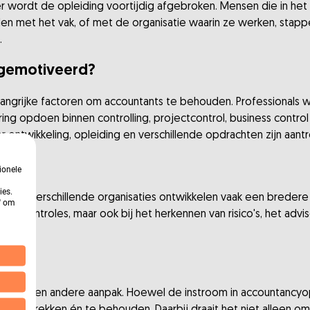
r wordt de opleiding voortijdig afgebroken. Mensen die in het t
en met het vak, of met de organisatie waarin ze werken, stappe
.
 gemotiveerd?
langrijke factoren om accountants te behouden. Professionals wil
ing opdoen binnen controlling, projectcontrol, business control 
 ontwikkeling, opleiding en verschillende opdrachten zijn aantr
ionele
ies.
nnen verschillende organisaties ontwikkelen vaak een bredere b
n' om
en bij controles, maar ook bij het herkennen van risico's, het adv
olders.
gt om een andere aanpak. Hoewel de instroom in accountancyopl