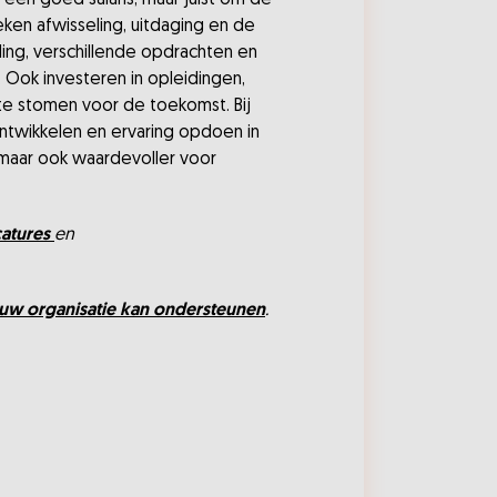
een goed salaris, maar juist om de
ken afwisseling, uitdaging en de
ling, verschillende opdrachten en
. Ook investeren in opleidingen,
te stomen voor de toekomst. Bij
ntwikkelen en ervaring opdoen in
, maar ook waardevoller voor
catures
en
uw organisatie kan ondersteunen
.