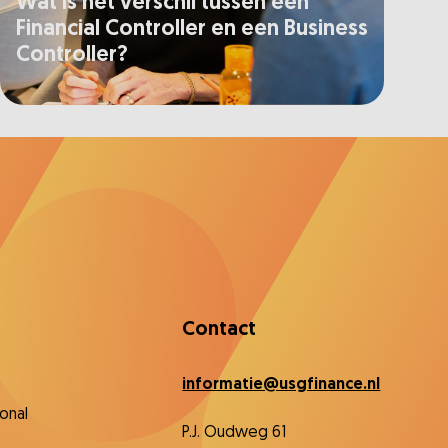
Wat is het verschil tussen een
Financial Controller en een Business
Controller?
Contact
informatie@usgfinance.nl
onal
P.J. Oudweg 61