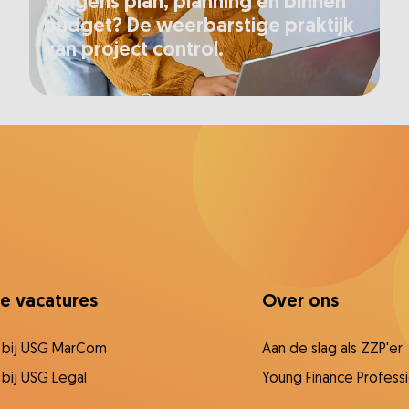
Volgens plan, planning en binnen
budget? De weerbarstige praktijk
van project control.
ce vacatures
Over ons
 bij USG MarCom
Aan de slag als ZZP'er
bij USG Legal
Young Finance Professi