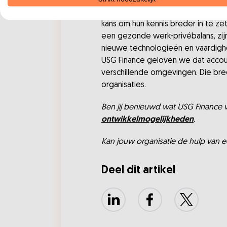
genoeg mogelijkheden om talent aan
inhoud van het werk en de mogelij
kans om hun kennis breder in te ze
een gezonde werk-privébalans, zijn
nieuwe technologieën en vaardighe
USG Finance geloven we dat accoun
verschillende omgevingen. Die bred
organisaties.
Ben jij benieuwd wat USG Finance v
ontwikkelmogelijkheden
.
Kan jouw organisatie de hulp van 
Deel dit artikel
LinkedIn
Facebook
X