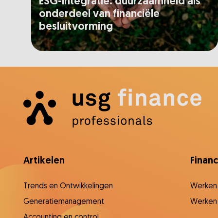
ESG-integratie: duurzaamheid als
onderdeel van financiële
besluitvorming
Artikelen
Finan
Trends en Ontwikkelingen
Werken
Generatiemanagement
Werken 
Accounting en control