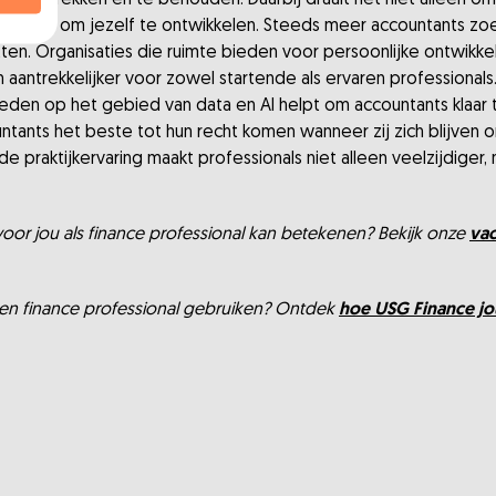
 te trekken én te behouden. Daarbij draait het niet alleen om 
kheden om jezelf te ontwikkelen. Steeds meer accountants zoe
tten. Organisaties die ruimte bieden voor persoonlijke ontwikke
 aantrekkelijker voor zowel startende als ervaren professionals
den op het gebied van data en AI helpt om accountants klaar 
tants het beste tot hun recht komen wanneer zij zich blijven o
e praktijkervaring maakt professionals niet alleen veelzijdiger
oor jou als finance professional kan betekenen? Bekijk onze
va
een finance professional gebruiken? Ontdek
hoe USG Finance jo