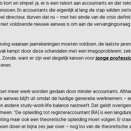
 kort en simpel: ja, er is een tekort aan accountants en dat te
sioen. En accountants die eigenlijk al lang de stap wilden zette
eel directeur, durven dat nu – met het einde van de crisis definit
er niet voldoende nieuwe aanwas is om aan de vervangingsvraag 
geving waaraan jaarrekeningen moeten voldoen, de laatste jaren
 vak kampt door deze schandalen met een imagoprobleem, ze
en. Zonde, want er zijn wel degelijk kansen voor
jonge professi
teren.
 moet meer werk worden gedaan door minder accountants. Altha
ieuwe aanwas blijft uit omdat de huidige generatie werknemers –
n andere study-work-life balance nastreeft. Dat geldt overigens
meen. “De opleiding tot registeraccountant (RA) is een langdurig
ting maar ook een theoretische opleiding moet volgen. Er staat 
en doen er bijna zes jaar over – nog los van de theoretische a