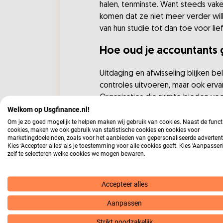
halen, tenminste. Want steeds vake
komen dat ze niet meer verder will
van hun studie tot dan toe voor lief
Hoe oud je accountants
Uitdaging en afwisseling blijken be
controles uitvoeren, maar ook ervar
Organisaties die ruimte bieden voor
Welkom op Usgfinance.nl!
Betere accountants
Om je zo goed mogelijk te helpen maken wij gebruik van cookies. Naast de funct
cookies, maken we ook gebruik van statistische cookies en cookies voor
marketingdoeleinden, zoals voor het aanbieden van gepersonaliseerde advertent
Accountants die ervaring opdoen bi
Kies ‘Accepteer alles’ als je toestemming voor alle cookies geeft. Kies 'Aanpasse
zelf te selecteren welke cookies we mogen bewaren.
praktijkervaring helpt hen niet alle
voeren van gesprekken met stakeh
Accepteer alles
Sleutel tot succes
Aanpassen
De schaarste aan accountants vraa
Strikt noodzakelijk