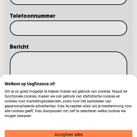
Telefoonnummer
Bericht
Welkom op Usgfinance.nl!
Om je zo goed mogelijk te helpen maken wij gebruik van cookies. Naast de
functionele cookies, maken we ook gebruik van statistische cookies en
In ons
privacy statement
kun je nalezen hoe wij jouw
cookies voor marketingdoeleinden, zoals voor het aanbieden van
gepersonaliseerde advertenties. Kies ‘Accepteer alles’ als je toestemming voor
gegevens verwerken
alle cookies geeft. Kies 'Aanpassen' om zelf te selecteren welke cookies we
mogen bewaren.
Tik de code over
Voorlezen
Accepteer alles
Vernieuwen