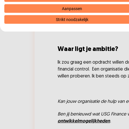
Aanpassen
We hebben een hele leuke Academy g
maandbijeenkomsten ook via de Ac
Strikt noodzakelijk
"Als data-analist ben ik allround
Waar ligt je ambitie?
Ik zou graag een opdracht willen d
financial control. Een organisatie d
willen proberen. Ik ben steeds op 
Kan jouw organisatie de hulp van 
Ben jij benieuwd wat USG Finance v
ontwikkelmogelijkheden
.