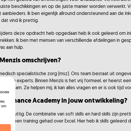
te beschikkingen en op de juiste manier worden verwerkt. Ver
 aanbieders. Ik ben eigenlijk allround ondersteunend aan de inko
dat vind ik prettig.
 tijdens deze opdracht heb opgedaan heb ik ook geleerd om initia
 trekken. Ik ben met mensen van verschillende afdelingen in ge
s aan hulp.
j Menzis omschrijven?
 medisch specialistische zorg (msz). Ons team bestaat uit ongev
ok zorg experts. Binnen Menzis is het vrij formeel, er heerst een
ehulpzaam. Ze helpen mij, ik kan alles vragen en er is ook tijd v
ionele
USG Finance Academy in jouw ontwikkeling?
ies.
n' om
heel nuttig. De combinatie van soft skills en hard skills zijn pret
voorbeeld een training gehad over Excel. Hier heb ik skills geleerd