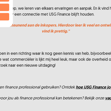
roep, we leren van elkaars ervaringen en aanpak. En ik vind he
ademy een connectie met USG Finance blijft houden.
 ondersteunend aan de inkopers. Hierdoor leer ik veel en ontwi
vind ik prettig."
oen in een richting waar ik nog geen kennis van heb, bijvoorbe
ie wat commerciëler is lijkt mij heel leuk, maar ook de overheid o
zoek naar een nieuwe uitdaging!
een finance professional gebruiken? Ontdek
hoe USG Finance jo
oor jou als finance professional kan betekenen? Bekijk onze
va