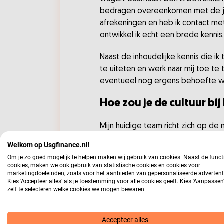
bedragen overeenkomen met de juis
afrekeningen en heb ik contact met
ontwikkel ik echt een brede kennis, 
Naast de inhoudelijke kennis die ik
te uiteten en werk naar mij toe te
eventueel nog ergens behoefte wa
Hoe zou je de cultuur bi
Mijn huidige team richt zich op de
analisten, financiële experts maar o
Welkom op Usgfinance.nl!
zijn gelukkig heel toegankelijk en b
Om je zo goed mogelijk te helpen maken wij gebruik van cookies. Naast de funct
cookies, maken we ook gebruik van statistische cookies en cookies voor
Wat voor rol speelt de 
marketingdoeleinden, zoals voor het aanbieden van gepersonaliseerde advertent
Kies ‘Accepteer alles’ als je toestemming voor alle cookies geeft. Kies 'Aanpasse
zelf te selecteren welke cookies we mogen bewaren.
Ik vind de trainingen in de Academy 
skills trainingen. Ik heb laatst bij
op mijn opdracht bij Menzis.
Accepteer alles