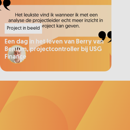
Project in beeld
Een dag in het leven van Berry van
Bentum, projectcontroller bij USG
Finance