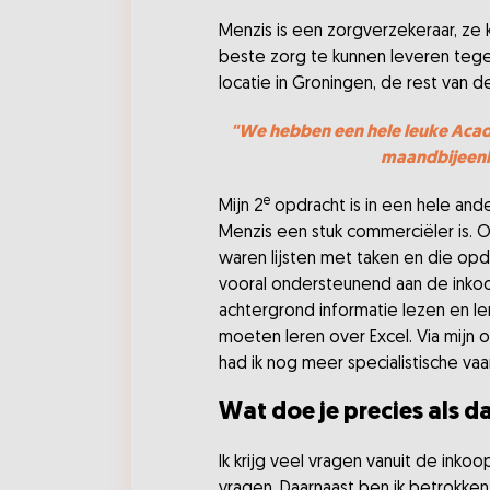
Menzis is een zorgverzekeraar, ze
beste zorg te kunnen leveren tege
locatie in Groningen, de rest van de
"We hebben een hele leuke Academ
maandbijeenk
e
Mijn 2
opdracht is in een hele and
Menzis een stuk commerciëler is. O
waren lijsten met taken en die opdr
vooral ondersteunend aan de inkoop
achtergrond informatie lezen en le
moeten leren over Excel. Via mijn 
had ik nog meer specialistische v
Wat doe je precies als d
Ik krijg veel vragen vanuit de inko
vragen. Daarnaast ben ik betrokke