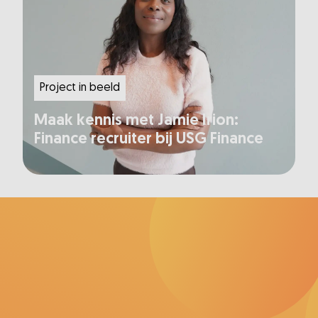
Project in beeld
Maak kennis met Jamie Irion:
Finance recruiter bij USG Finance