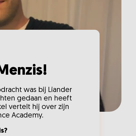
 Menzis!
pdracht was bij Liander
achten gedaan en heeft
l vertelt hij over zijn
ance Academy.
is?