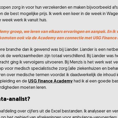
 kopen zorg in voor hun verzekerden en maken bijvoorbeeld a
n de best mogelijke prijs. Ik werk een keer in de week in Wag
 week werk ik vanuit huis.
y groep, we leren van elkaars ervaringen en aanpak. En ik vin
omsten ook via de Academy een connectie met USG Finance bl
ere branche dan ik gewend was bij Liander. Liander is een net
ok de werkzaamheden zijn totaal verschillend. Bij Liander was h
acht ging ik vervolgens uitvoeren. Bij Menzis is het werk wat ve
 voor medisch specialistische zorg (alle ziekenhuizen en beha
ren over medische termen voordat ik daadwerkelijk de inhoud in
opleiding en de
USG Finance Academy
had ik al een goede bas
aardigheden moeten leren.
ata-analist?
opafdeling over cijfers uit de Excel bestanden. Ik analyseer en v
n op het gebied van afrekeningen voor ambulance-vervoerders. 