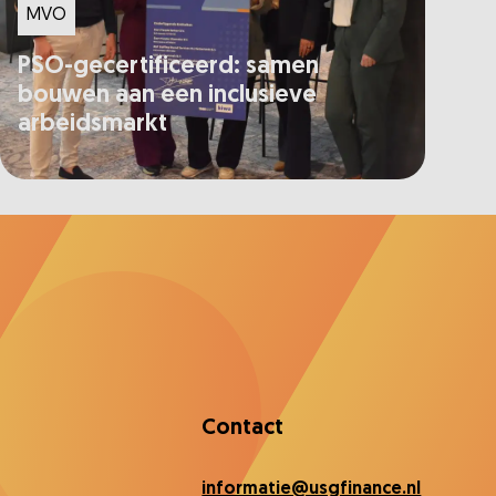
MVO
PSO-gecertificeerd: samen
bouwen aan een inclusieve
arbeidsmarkt
Contact
informatie@usgfinance.nl