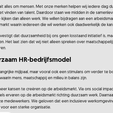
raait alles om mensen. Met onze merken helpen wij iedere dag
het vinden van talent. Daardoor staan we midden in de samenlevi
ijken dan alleen werk. We willen bijdragen aan een arbeidsmarkt 
markt waarin iedereen die wil werken ook daadwerkelijk de ka
estigt dat duurzaamheid bij ons geen losstaand initiatief is, m
n. Het laat zien dat wij niet alleen spreken over maatschappel
ren.
rzaam HR-bedrijfsmodel
elangrijke mijlpaal, maar vooral ook een stimulans om verder te
aarin mens, maatschappij en milieu in balans zijn.
er kansen te creëren op de arbeidsmarkt. Via ons social imp
s ervaren op de arbeidsmarkt richting duurzaam werk. Daarnaast
ze medewerkers. We geloven dat een inclusieve werkomgeving
 voor een sterke organisatie.