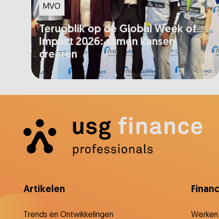
MVO
Terugblik op de Global Week of
Impact 2026: samen kansen
creëren
Artikelen
Finan
Trends en Ontwikkelingen
Werken