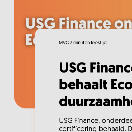
MVO
2 minuten leestijd
USG Financ
behaalt Ec
duurzaamh
USG Finance, onderdee
certificering behaald.