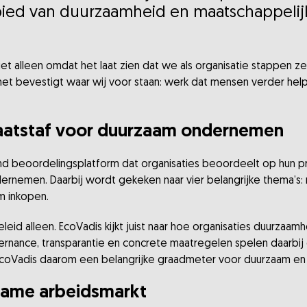
bied van duurzaamheid en maatschappeli
iet alleen omdat het laat zien dat we als organisatie stappen 
et bevestigt waar wij voor staan: werk dat mensen verder help
maatstaf voor duurzaam ondernemen
kend beoordelingsplatform dat organisaties beoordeelt op hun p
nemen. Daarbij wordt gekeken naar vier belangrijke thema’s:
am inkopen.
id alleen. EcoVadis kijkt juist naar hoe organisaties duurzaamh
rnance, transparantie en concrete maatregelen spelen daarbij e
t EcoVadis daarom een belangrijke graadmeter voor duurzaam 
rzame arbeidsmarkt