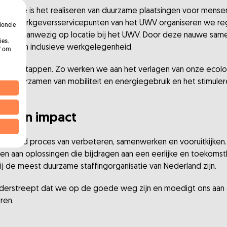
 Finance is het realiseren van duurzame plaatsingen voor mens
et de werkgeversservicepunten van het UWV organiseren we r
ionele
gelmatig aanwezig op locatie bij het UWV. Door deze nauwe sa
ies.
e bij aan inclusieve werkgelegenheid.
n' om
en wij stappen. Zo werken we aan het verlagen van onze ecol
verduurzamen van mobiliteit en energiegebruik en het stimuler
n aan impact
rlopend proces van verbeteren, samenwerken en vooruitkijke
erken aan oplossingen die bijdragen aan een eerlijke en toekom
n wij de meest duurzame staffingorganisatie van Nederland zijn.
nderstreept dat we op de goede weg zijn en moedigt ons aan
eren.