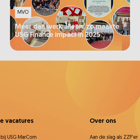
MVO
Meer dan werk alleen: zo maakte
USG Finance impact in 2025
ce vacatures
Over ons
 bij USG MarCom
Aan de slag als ZZP'er