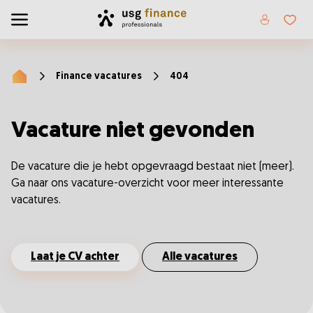
Home
Toggle menu
Favor
Finance vacatures
404
Home
Vacature niet gevonden
De vacature die je hebt opgevraagd bestaat niet (meer).
Ga naar ons vacature-overzicht voor meer interessante
vacatures.
Laat je CV achter
Alle vacatures