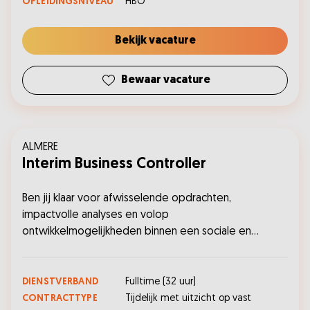
OPLEIDINGSNIVEAU
HBO
Bekijk vacature
Bewaar vacature
ALMERE
Interim Business Controller
Ben jij klaar voor afwisselende opdrachten,
impactvolle analyses en volop
ontwikkelmogelijkheden binnen een sociale en
innovatieve werkomgeving? Sluit je aan bij ons team in
Almere en solliciteer nu!...
DIENSTVERBAND
Fulltime
(
32
uur)
CONTRACTTYPE
Tijdelijk met uitzicht op vast