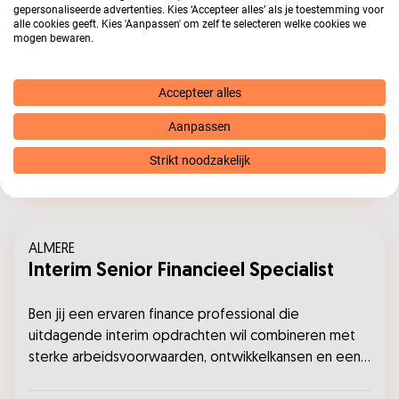
gepersonaliseerde advertenties. Kies ‘Accepteer alles’ als je toestemming voor
de zorg en het bedrijfsleven. Zodra een passende
DIENSTVERBAND
Fulltime
(
32
uur)
alle cookies geeft. Kies 'Aanpassen' om zelf te selecteren welke cookies we
mogen bewaren.
opdracht beschikbaar is, brengen wij je direct in
CONTRACTTYPE
Tijdelijk met uitzicht op vast
contact met één van onze opdrachtgevers....
OPLEIDINGSNIVEAU
HBO
Accepteer alles
Bekijk vacature
Aanpassen
Strikt noodzakelijk
Bewaar vacature
ALMERE
Interim Senior Financieel Specialist
Ben jij een ervaren finance professional die
uitdagende interim opdrachten wil combineren met
sterke arbeidsvoorwaarden, ontwikkelkansen en een
informele werksfeer? Solliciteer nu en ontdek meer!...