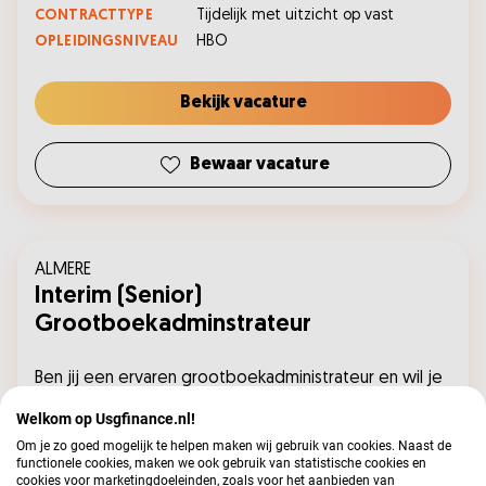
CONTRACTTYPE
Tijdelijk met uitzicht op vast
OPLEIDINGSNIVEAU
HBO
Bekijk vacature
Bewaar vacature
ALMERE
Interim (Senior)
Grootboekadminstrateur
Ben jij een ervaren grootboekadministrateur en wil je
werken aan afwisselende interimopdrachten? Voor
Welkom op Usgfinance.nl!
onze landelijke pool zoeken wij finance professionals
Om je zo goed mogelijk te helpen maken wij gebruik van cookies. Naast de
die ingezet willen worden bij uiteenlopende
functionele cookies, maken we ook gebruik van statistische cookies en
cookies voor marketingdoeleinden, zoals voor het aanbieden van
organisaties binnen de (Rijks)overheid, het onderwijs,