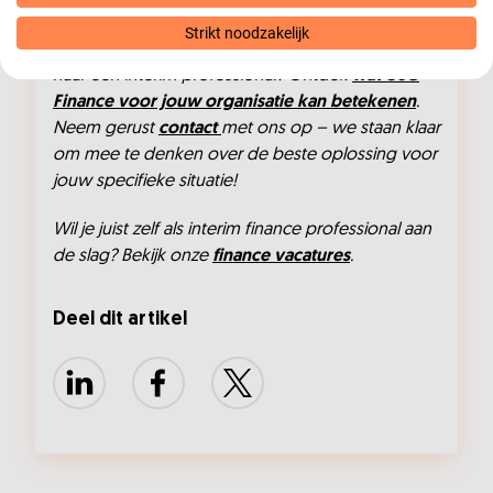
waarde hechten aan flexibiliteit en kwaliteit.
Strikt noodzakelijk
Ben je overtuigd van de voordelen en op zoek
naar een interim professional? Ontdek
wat USG
Finance voor jouw organisatie kan betekenen
.
Neem gerust
contact
met ons op – we staan klaar
om mee te denken over de beste oplossing voor
jouw specifieke situatie!
Wil je juist zelf als interim finance professional aan
de slag? Bekijk onze
finance vacatures
.
Deel dit artikel
LinkedIn
Facebook
X