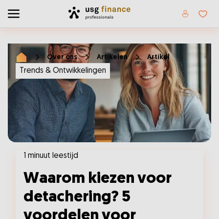
Home
Toggle menu
Favor
Over ons
Artikelen
Artikel
Home
Trends & Ontwikkelingen
1 minuut leestijd
Waarom kiezen voor
detachering? 5
voordelen voor