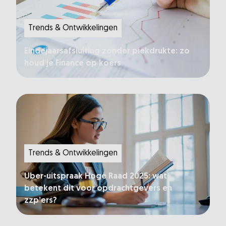
Trends & Ontwikkelingen
Eindejaarsafsluiting zonder piekdrukte: zo
houd je Finance op koers
Trends & Ontwikkelingen
Uber-uitspraak Hoge Raad 2025: wat
betekent dit voor opdrachtgevers en
zzp’ers?