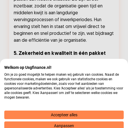
inzetbaar, zodat de organisatie geen tijd en
middelen kwijt is aan langdurige
wervingsprocessen of inwerkperiodes. Hun
ervaring stelt hen in staat om vrijwel direct te
beginnen en snel productief te zijn, wat bijdraagt
aan de efficiëntie van je organisatie.
5. Zekerheid en kwaliteit in één pakket
Detachering biedt een combinatie van zekerheid
Welkom op Usgfinance.nl!
en flexibiliteit. Jouw organisatie heeft de garantie
Om je zo goed mogelijk te helpen maken wij gebruik van cookies. Naast de
functionele cookies, maken we ook gebruik van statistische cookies en
dat je met een ervaren en vakbekwame
cookies voor marketingdoeleinden, zoals voor het aanbieden van
professional werkt die meteen kan bijdragen,
gepersonaliseerde advertenties. Kies ‘Accepteer alles’ als je toestemming voor
alle cookies geeft. Kies 'Aanpassen' om zelf te selecteren welke cookies we
zonder langdurige verplichtingen. Wanneer de
mogen bewaren.
situatie verandert, is er geen belemmering om
de samenwerking te beëindigen of op te
schalen. Dit maakt detachering tot een
Accepteer alles
betrouwbare keuze voor organisaties die
Aanpassen