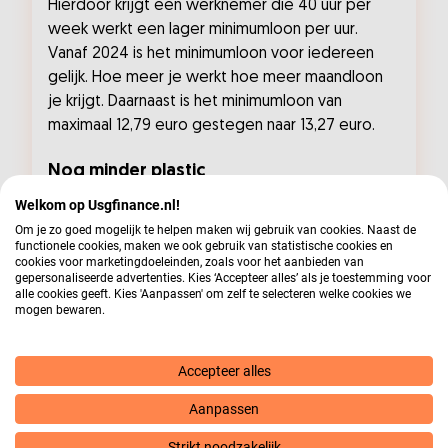
Hierdoor krijgt een werknemer die 40 uur per
week werkt een lager minimumloon per uur.
Vanaf 2024 is het minimumloon voor iedereen
gelijk. Hoe meer je werkt hoe meer maandloon
je krijgt. Daarnaast is het minimumloon van
maximaal 12,79 euro gestegen naar 13,27 euro.
Nog minder plastic
Welkom op Usgfinance.nl!
Horecabedrijven mogen vanaf 2024 geen eten
Om je zo goed mogelijk te helpen maken wij gebruik van cookies. Naast de
en drinken meer aanbieden in plastic
functionele cookies, maken we ook gebruik van statistische cookies en
cookies voor marketingdoeleinden, zoals voor het aanbieden van
wegwerpbekers, -bestek of
gepersonaliseerde advertenties. Kies ‘Accepteer alles’ als je toestemming voor
maaltijdverpakkingen. Ook verdwijnen de plastic
alle cookies geeft. Kies 'Aanpassen' om zelf te selecteren welke cookies we
mogen bewaren.
wegwerpbekers op de werkvloer. Op kantoor,
bij verenigingen en bedrijfspanden zijn deze
bekertjes vanaf nu verboden. Tijd om een
Accepteer alles
herbruikbare koffiebeker aan te schaffen!
Zorginstellingen zijn uitgesloten van het
Aanpassen
plasticverbod.
Strikt noodzakelijk