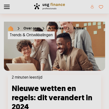
Home
Toggle menu
Favor
Over ons
Artikelen
Artikel
Home
Trends & Ontwikkelingen
2 minuten leestijd
Nieuwe wetten en
regels: dit verandert in
2024