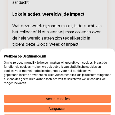
aandacht.
Lokale acties, wereldwijde impact
Wat deze week bijzonder maakt, is de kracht van
het collectief. Niet alleen wij, maar collega’s over
de hele wereld zetten zich tegelijkertijd in
tijdens deze Global Week of Impact.
Met trots kijken wij terug op een geslaagde
Welkom op Usgfinance.nl!
week waarin we niet alleen anderen, maar ook
Om je zo goed mogelijk te helpen maken wij gebruik van cookies. Naast de
functionele cookies, maken we ook gebruik van statistische cookies en
elkaar hebben geïnspireerd. En hoewel de Global
cookies voor marketingdoeleinden, zoals voor het aanbieden van
Week of Impact voorbij is, zetten we ons ook de
gepersonaliseerde advertenties. Kies ‘Accepteer alles’ als je toestemming voor
alle cookies geeft. Kies 'Aanpassen' om zelf te selecteren welke cookies we
rest van het jaar in voor een inclusieve
mogen bewaren.
arbeidsmarkt. Samen zorgen we voor blijvende
impact.
Accepteer alles
Benieuwd hoe onze Week of Impact eruitzag?
Aanpassen
Bekijk hier de aftermovie: