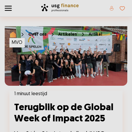
Home
Toggle menu
Favor
Over ons
Artikelen
Artikel
Home
MVO
1 minuut leestijd
Terugblik op de Global
Week of Impact 2025