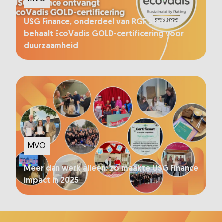
USG Finance, onderdeel van RGF Staffing
behaalt EcoVadis GOLD-certificering voor
duurzaamheid
MVO
Meer dan werk alleen: zo maakte USG Finance
impact in 2025