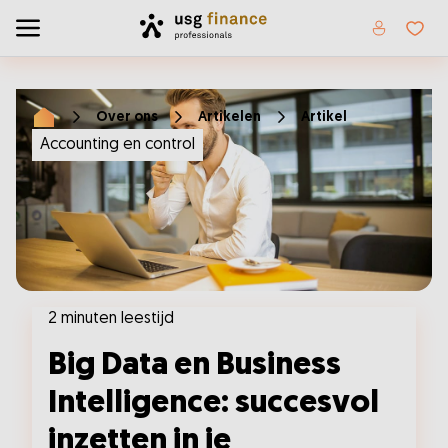
Home
Toggle menu
Favor
Over ons
Artikelen
Artikel
Home
Accounting en control
2 minuten leestijd
Big Data en Business
Intelligence: succesvol
inzetten in je