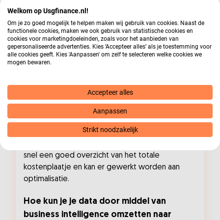
Welkom op Usgfinance.nl!
Jazeker. Wij werken samen met organisaties uit
Om je zo goed mogelijk te helpen maken wij gebruik van cookies. Naast de
veel verschillende sectoren. We werken
functionele cookies, maken we ook gebruik van statistische cookies en
cookies voor marketingdoeleinden, zoals voor het aanbieden van
bijvoorbeeld met zorgverleners, verzekeraars,
gepersonaliseerde advertenties. Kies ‘Accepteer alles’ als je toestemming voor
openbaar vervoer en logistiek. Het mooie is dat
alle cookies geeft. Kies 'Aanpassen' om zelf te selecteren welke cookies we
mogen bewaren.
je big data en BI in elke sector kunt inzetten.
In de praktijk wordt vaak gebruik gemaakt van big
Accepteer alles
data en business intelligence om een operatie te
koppelen aan financiële vraagstukken. Ik neem als
Aanpassen
voorbeeld even het openbaar vervoer. Zij
Strikt noodzakelijk
verzamelen GPS- en passagiersgegevens en
koppelen dit aan financiële gegevens. Zo is er
snel een goed overzicht van het totale
kostenplaatje en kan er gewerkt worden aan
optimalisatie.
Hoe kun je je data door middel van
business intelligence omzetten naar