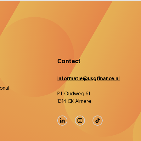
Contact
informatie@usgfinance.nl
onal
P.J. Oudweg 61
1314 CK Almere
LinkedIn
Instagram
TikTok