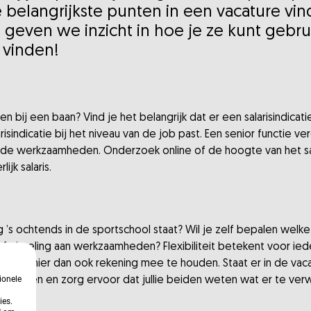
 belangrijkste punten in een vacature vinde
geven we inzicht in hoe je ze kunt gebru
 vinden!
enen bij een baan? Vind je het belangrijk dat er een salarisindi
risindicatie bij het niveau van de job past. Een senior functie ver
 de werkzaamheden. Onderzoek online of de hoogte van het salar
jk salaris.
 ’s ochtends in de sportschool staat? Wil je zelf bepalen wel
 afwisseling aan werkzaamheden? Flexibiliteit betekent voor ied
ig om hier dan ook rekening mee te houden. Staat er in de vac
ionele
 bedoelen en zorg ervoor dat jullie beiden weten wat er te ver
ies.