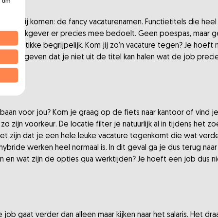
n' om
r voorbij komen: de fancy vacaturenamen. Functietitels die heel t
t de werkgever er precies mee bedoelt. Geen poespas, maar ge
l! Hartstikke begrijpelijk. Kom jij zo’n vacature tegen? Je hoeft ni
an te geven dat je niet uit de titel kan halen wat de job precie
gen.
 baan voor jou? Kom je graag op de fiets naar kantoor of vind je
zo zijn voorkeur. De locatie filter je natuurlijk al in tijdens het 
et zijn dat je een hele leuke vacature tegenkomt die wat verder
ybride werken heel normaal is. In dit geval ga je dus terug naar h
en wat zijn de opties qua werktijden? Je hoeft een job dus niet
job gaat verder dan alleen maar kijken naar het salaris. Het dr