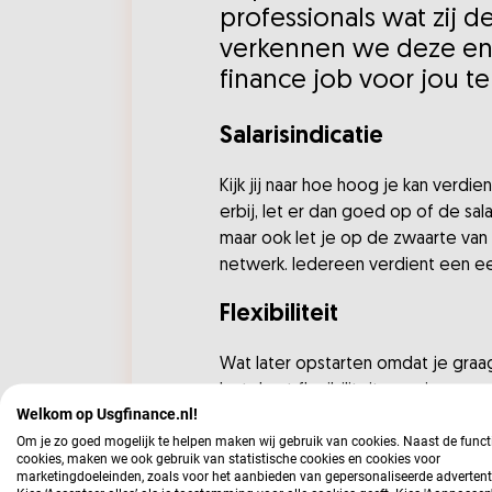
professionals wat zij de
verkennen we deze en 
finance job voor jou te
Salarisindicatie
Kijk jij naar hoe hoog je kan verdi
erbij, let er dan goed op of de sala
maar ook let je op de zwaarte van
netwerk. Iedereen verdient een eerli
Flexibiliteit
Wat later opstarten omdat je graag
betekent flexibiliteit voor jou een
Welkom op Usgfinance.nl!
ook per werkgever. Het is verstand
Om je zo goed mogelijk te helpen maken wij gebruik van cookies. Naast de funct
faciliteren? Vraag wat zij hiermee
cookies, maken we ook gebruik van statistische cookies en cookies voor
marketingdoeleinden, zoals voor het aanbieden van gepersonaliseerde advertent