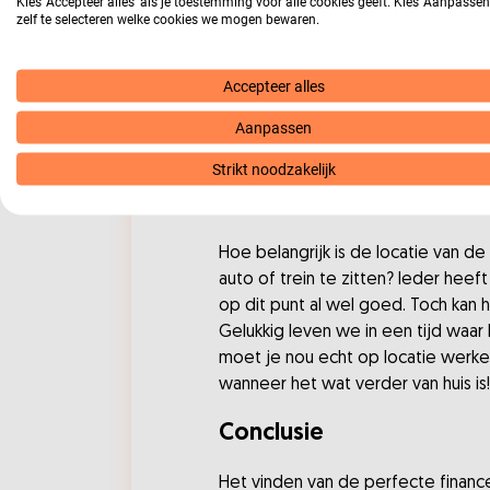
Duidelijke functietitel
Kies ‘Accepteer alles’ als je toestemming voor alle cookies geeft. Kies 'Aanpasse
zelf te selecteren welke cookies we mogen bewaren.
Je ziet ze al een tijdje steeds vake
waarvan je eigenlijk niet weet wa
Accepteer alles
wat jij zoekt in jouw nieuwe job tite
Aanpassen
schroom niet om bij de werkgever a
functie vervolgens duidelijk uitleg
Strikt noodzakelijk
Dichtbij huis
Hoe belangrijk is de locatie van de
auto of trein te zitten? Ieder heeft 
op dit punt al wel goed. Toch kan h
Gelukkig leven we in een tijd waar h
moet je nou echt op locatie werken 
wanneer het wat verder van huis is!
Conclusie
Het vinden van de perfecte finance 