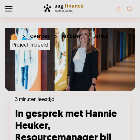
Home
Toggle menu
Favor
Over ons
Artikelen
Artikel
Home
Project in beeld
3 minuten leestijd
In gesprek met Hannie
Heuker,
Resourcemanager bij