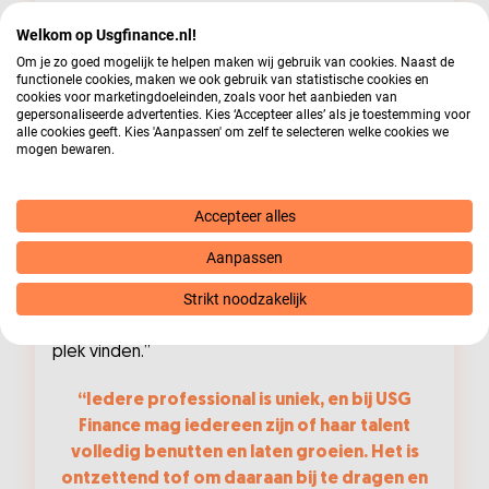
behoeftes van medewerkers en waar veel
Welkom op Usgfinance.nl!
mogelijkheden geboden worden.”
Om je zo goed mogelijk te helpen maken wij gebruik van cookies. Naast de
functionele cookies, maken we ook gebruik van statistische cookies en
Wat vind je het leukste aan je werk, en
cookies voor marketingdoeleinden, zoals voor het aanbieden van
gepersonaliseerde advertenties. Kies ‘Accepteer alles’ als je toestemming voor
waar haal je het meest voldoening uit?
alle cookies geeft. Kies 'Aanpassen' om zelf te selecteren welke cookies we
mogen bewaren.
“Het mooiste aan mijn werk is de groei die ik zie
bij de professionals binnen onze organisatie. Ze
Accepteer alles
beginnen vaak als trainees, nog zoekend en
onzeker, en ontwikkelen zich tot volwaardige
Aanpassen
professionals die hun kwaliteiten en uitdagingen
Strikt noodzakelijk
kennen. Het is prachtig om te zien hoe ze hun
vleugels uitslaan, zekerder worden en echt hun
plek vinden.”
“Iedere professional is uniek, en bij USG
Finance mag iedereen zijn of haar talent
volledig benutten en laten groeien. Het is
ontzettend tof om daaraan bij te dragen en